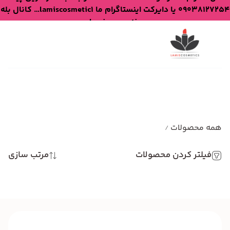
09038127254 یا دایرکت اینستاگرام ما lamiscosmetic1… کانال بله
lamiscosmetic
همه محصولات
/
فیلتر کردن محصولات
مرتب سازی