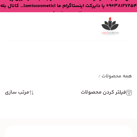
09038127254 یا دایرکت اینستاگرام ما lamiscosmetic1… کانال بله
lamiscosmetic
همه محصولات
/
فیلتر کردن محصولات
مرتب سازی