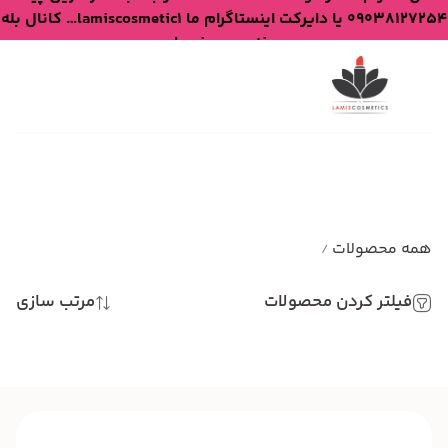
09038127254 یا دایرکت اینستاگرام ما lamiscosmetic1… کانال بله
lamiscosmetic
همه محصولات
/
فیلتر کردن محصولات
مرتب سازی