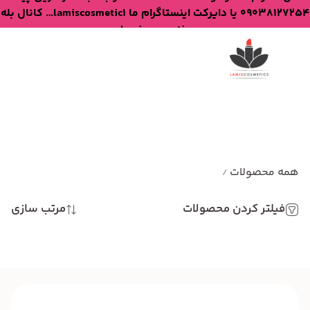
09038127254 یا دایرکت اینستاگرام ما lamiscosmetic1… کانال بله
lamiscosmetic
همه محصولات
/
فیلتر کردن محصولات
مرتب سازی