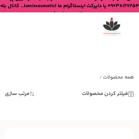
09038127254 یا دایرکت اینستاگرام ما lamiscosmetic1… کانال بله
lamiscosmetic
همه محصولات
/
فیلتر کردن محصولات
مرتب سازی