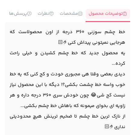
توضیحات محصول
مشخصات
نظرات
پرسش‌ها
خط چشم سوزنی 360 درجه از اون محصولاست که
هرجایی نمیتونی پیداش کنی🤌🏻
یه محصول جدید که خط چشم کشیدن و خیلی راحت
کرده...
دیدی بعضی وقتا هی مجبوری خودت و کج کنی که یه خط
خوب واسه خط چشمت بکشی؟! دیگه با این محصول نیاز
نیست کج شی😂 چون خودش سری 360 درجه داره و هر
زاویه ای بخوای میمونه که باهاش خط چشم بکشی...
از نازک ترین خط چشم تا ضخیم ترینش هیچ محدودیتی
نداری🤌🏻