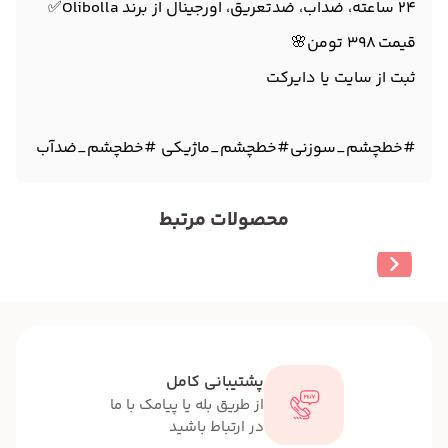
24 ساعته، ضداب، ضدتعریق، اورجینال از برند Olibolla✅
قیمت 398 تومن🌸
ثبت از سایت یا دایرکت
#خطچشم_سوزنی#خطچشم_ماژیکی #خطچشم_ضدآب
محصولات مرتبط
پشتیبانی کامل
از طریق بله یا پیامک با ما
در ارتباط باشید