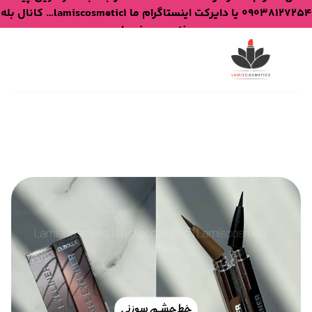
09038127254 یا دایرکت اینستاگرام ما lamiscosmetic1… کانال بله
lamiscosmetic