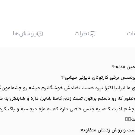
ات
نظرات
پرسش‌ها
 همین مدله✨
 پرنسس برفی کارتونای دیزنی میشی✨
ای ما ایرانیا اکثرا تیره هست تضادش خوشگلترم میشه رو چشمامون
طور که رو دستم براتون تست زدم کاملا شاین داره و شاینش به مژه 
تو چشم اذیت کنه، یه جنس خاصی داره که به مژه میجسبه و پاک ک
👌🏻
یست و روش زدنش متفاوته: