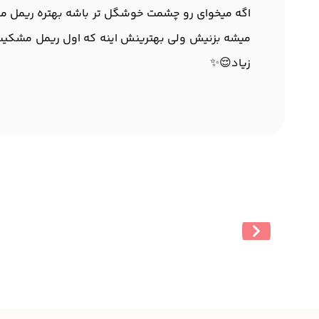
اگه میخوای رو چشمت خوشگل تر باشه بهتره ریمل مش
میشه بزنیش ولی بهترینش اینه که اول ریمل مشکیت
زیاد😌✨