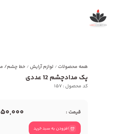
همه محصولات
لوازم آرایش
خط چشم/ مد
/
/
پک مدادچشم 12 عددی
کد محصول : 157
850,000 توما
قیمت :
افزودن به سبد خرید