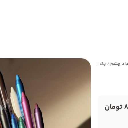
lamiscosmetic
اد چشم
پک مدادچشم 12 عددی
/
ن