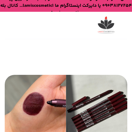
09038127254 یا دایرکت اینستاگرام ما lamiscosmetic1… کانال بله
lamiscosmetic