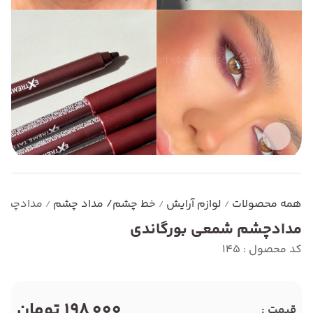
همه محصولات
لوازم آرایش
خط چشم/ مداد چشم
مدادچشم 
/
/
/
مدادچشم شمعی بورگاندی
کد محصول : 145
198,000 تومان
قیمت :